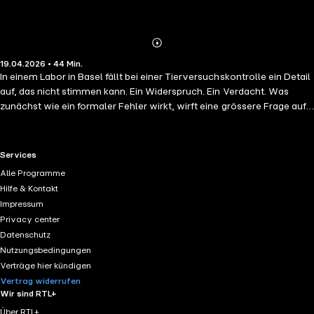
Abspielen
Mehr
19.04.2026 • 44 Min.
Details
In einem Labor in Basel fällt bei einer Tierversuchskontrolle ein Detail
auf, das nicht stimmen kann. Ein Widerspruch. Ein Verdacht. Was
zunächst wie ein formaler Fehler wirkt, wirft eine grössere Frage auf:
Was passiert wirklich hinter den Türen der Forschung? Wann werden
Regeln gedehnt – und wann überschritten? Warum bleibt Tierleid im
Labor so oft unsichtbar? Und weshalb erscheinen die Konsequenzen
RTL+ useful links.
Services
so gering, obwohl so viel auf dem Spiel steht? VanDam – wahre Fälle
Alle Programme
von Tierquälerei aus der Schweiz. Für die Tiere, die keine Stimme
Hilfe & Kontakt
haben.
Impressum
Privacy center
Datenschutz
Nutzungsbedingungen
Verträge hier kündigen
Vertrag widerrufen
Wir sind RTL+
Über RTL+