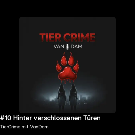
the
h page
 main
nt
the
ibility
ment
#10 Hinter verschlossenen Türen
TierCrime mit VanDam