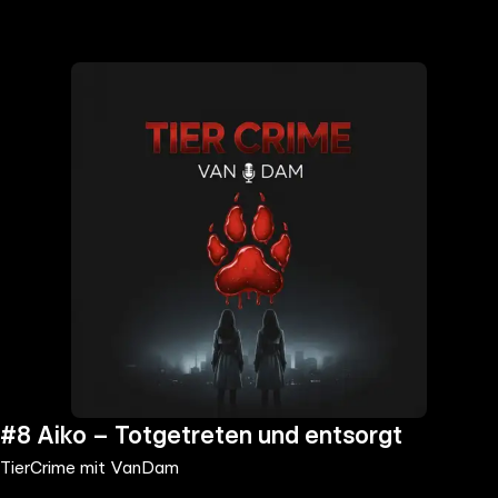
the
h page
 main
nt
the
ibility
ment
#8 Aiko – Totgetreten und entsorgt
TierCrime mit VanDam