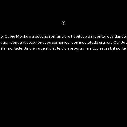
Abonnieren
Mehr
Details
proie. Olivia Morikawa est une romancière habituée à inventer des danger
ication pendant deux longues semaines, son inquiétude grandit. Car J
ité mortelle. Ancien agent d'élite d'un programme top secret, il porte
 n'a qu'une certitude : elle est en danger. Pour découvrir la vérité, il 
 seulement une cible potentielle — elle est la tentation qu'il n'avait 
Car cette fois, ses visions annoncent une issue fatale… et il pourrait 
ste. Plongez dans un thriller romantique intense mêlant suspense, danger
gate Ace en Fuite (#1) Fox en Vue (#2) Yankee dans le Vent (#3) Tige