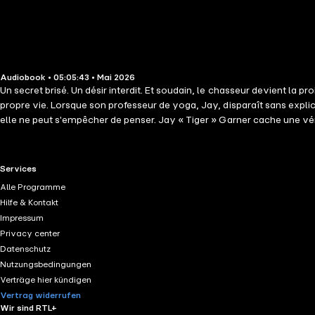
Audiobook • 05:05:43 • Mai 2026
Un secret brisé. Un désir interdit. Et soudain, le chasseur devient la 
propre vie. Lorsque son professeur de yoga, Jay, disparaît sans expl
elle ne peut s'empêcher de penser. Jay « Tiger » Garner cache une vér
prémonition terrifiante lui révèle que cet homme rôde près d'Olivia, Jay
il s'approche, plus sa mission devient impossible. Car Olivia n'est pas
choisir entre sa mission et la femme qui ébranle toutes ses défenses. 
RTL+ useful links.
Services
une faiblesse, protéger Olivia pourrait lui coûter tout ce qu'il lui re
Alle Programme
mortels et d'histoires d'amour nées sous la menace. Nom de Code Star
Hilfe & Kontakt
Impressum
Privacy center
Datenschutz
Nutzungsbedingungen
Verträge hier kündigen
Vertrag widerrufen
Wir sind RTL+