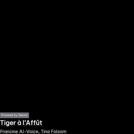
the
h page
 main
nt
the
ibility
ment
Powered by Deezer
Tiger à l'Affût
Francine AI-Voice, Tina Folsom