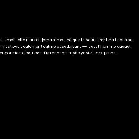
s… mais elle n'aurait jamais imaginé que la peur s'inviterait dans sa
ay n'est pas seulement calme et séduisant — il est l'homme auquel
 encore les cicatrices d'un ennemi impitoyable. Lorsqu'une
doit se rapprocher d'elle. La surveiller. Gagner sa confiance. Mais plus
pas prévue. Entre secrets, mensonges et désir grandissant, Jay devra
ne pas arriver à temps pour la sauver. Dans un monde où l'amour est
 et passion. Parfait pour les amateurs de héros protecteurs, de secrets
r à l'Affût (#4) Hawk en Chasse (#5)