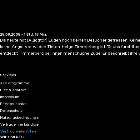
25.08.2005 • 1 Std. 16 Min.
Bis heute hat (Alligator) Eugen noch keinen Besucher gefressen. Kein
keine Angst vor wilden Tieren. Helge Timmerberg ist für uns furchtlos
entdeckt Timmerberg bei ihnen menschliche Züge. Er beschreibt ihre u
ist ein Buch entstanden, das nicht nur zum Schmunzeln verleitet, sondern bei dem man auch etwas lernen kann: Nützliches: "
nennen, spürt es leider nicht. Wichtig: mit der flachen Hand schlagen." Lebensrettendes: "Außerdem gäbe es durchaus eine Möglichkeit, mit einem attackierenden Strauß fertig zu werden. ,Man muss sich seinen
Hals greifen, den Kopf nach unten ziehen und zwischen seine Beine halten.' Aber ein Problem bleibt
RTL+ useful links.
Services
sein. Auch wenn wir glauben, hässlicher als die Nacht zu sein, da draußen gibt es noch immer etwas, das hässlicher 
Alle Programme
Hütte mir. Diskussionen darüber können nur aus der Krone eines hohe
Hilfe & Kontakt
Kodiakbären so wenig wie ein beherzt geworfenes Erdbeereis."
Impressum
Privacy center
Datenschutz
Nutzungsbedingungen
Verträge hier kündigen
Vertrag widerrufen
Wir sind RTL+