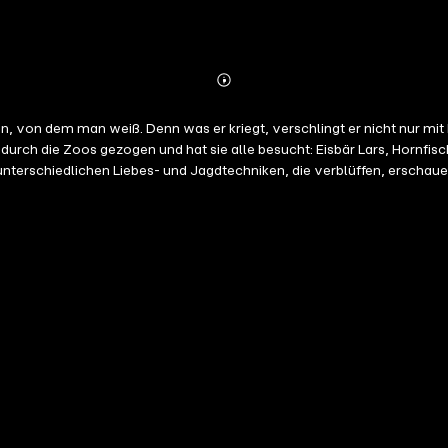
Abonnieren
Mehr
Details
en, von dem man weiß. Denn was er kriegt, verschlingt er nicht nur m
 durch die Zoos gezogen und hat sie alle besucht: Eisbär Lars, Hornfis
nterschiedlichen Liebes- und Jagdtechniken, die verblüffen, erschaue
Ein Breitmaul-Nashorn streichelt man so: man schlägt es. Was wir streicheln
: ,Irgendwann muss man ihn wieder loslassen.'" Tröstliches: "Was lehrt uns das Warzenschwein? Nich
ist als wir." Bärenlogik: "Habe ich einen Bissen genommen, gehört alles Essbare in und um die
n Baums geführt werden oder mit einem großkalibrigen Gewehr. Kleink