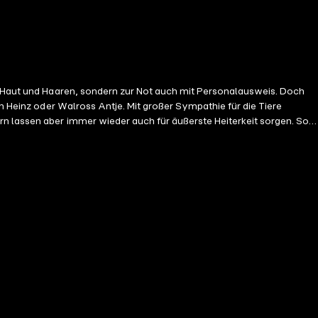
it Haut und Haaren, sondern zur Not auch mit Personalausweis. Doch
ch Heinz oder Walross Antje. Mit großer Sympathie für die Tiere
rn lassen aber immer wieder auch für äußerste Heiterkeit sorgen. So
t traurig
aliber, mit denen man Vögel und Hasen schießt, nützen bei einem