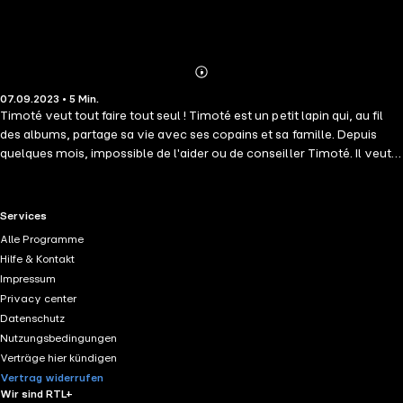
Abonnieren
Mehr
07.09.2023 • 5 Min.
Details
Timoté veut tout faire tout seul ! Timoté est un petit lapin qui, au fil
des albums, partage sa vie avec ses copains et sa famille. Depuis
quelques mois, impossible de l'aider ou de conseiller Timoté. Il veut
tout faire tout seul : se laver, s'habiller, éplucher les légumes et les
fruits... Bien sûr, papa et maman sont très fiers de leur petit qui grandit.
Timoté fait de petites erreurs mais il apprend vite !
RTL+ useful links.
Services
Alle Programme
Hilfe & Kontakt
Impressum
Privacy center
Datenschutz
Nutzungsbedingungen
Verträge hier kündigen
Vertrag widerrufen
Wir sind RTL+