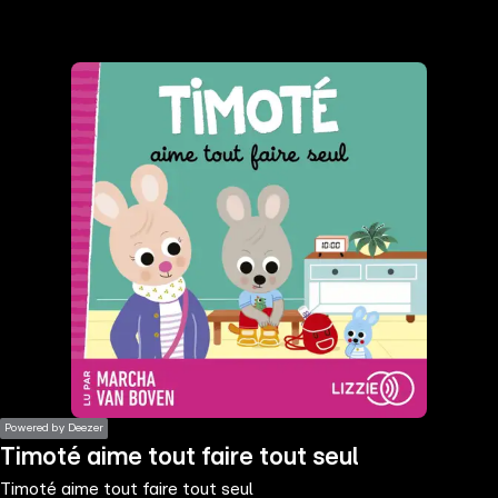
the
h page
 main
nt
the
ibility
ment
Powered by Deezer
Timoté aime tout faire tout seul
Timoté aime tout faire tout seul