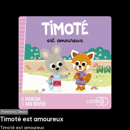
the
h page
 main
nt
the
ibility
ment
Powered by Deezer
Timoté est amoureux
Timoté est amoureux