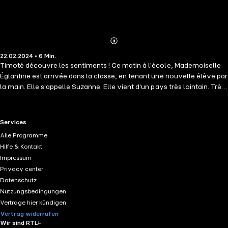
Abonnieren
Mehr
22.02.2024 • 6 Min.
Details
Timoté découvre les sentiments ! Ce matin à l'école, Mademoiselle
Églantine est arrivée dans la classe, en tenant une nouvelle élève par
la main. Elle s'appelle Suzanne. Elle vient d'un pays très lointain. Très
vite, Timoté et Suzanne sympathisent, jouent ensemble, partagent
leur goûter et deviennent inséparables, comme des " amoureux ".
Ceci n'est pas du goût de Maxou ! Heureusement, Lila est là pour
RTL+ useful links.
Services
réconcilier tout le monde !
Alle Programme
Hilfe & Kontakt
Impressum
Privacy center
Datenschutz
Nutzungsbedingungen
Verträge hier kündigen
Vertrag widerrufen
Wir sind RTL+