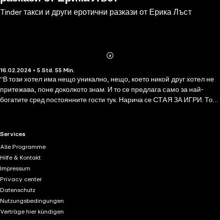
Tinder такси и други еротични разкази от Ерика Лъст
Abonnieren
Mehr
16.02.2024 • 5 Std. 55 Min.
Details
"В този хотел има нещо уникално, нещо, което никой друг хотел не
притежава, поне доколкото знам. И то се предлага само за най-
богатите сред постоянните гости тук. Нарича се СТАЯ ЗА ИГРИ. Това
е място, където плащаш, за да влезеш в ролята на воайор и да
наблюдаваш двойка, която прави секс. И гостите на хотела могат да
правят секс там. Възбуждащото и уникално усещане се крие в това,
RTL+ useful links.
Services
че чифт очи от другата страна на стената те наблюдават през
Alle Programme
шпионка, която се затваря веднага щом сексът приключи.""Tinder
Hilfe & Kontakt
такси и други еротични разкази от Ерика Лъст" е колекция от десет
Impressum
къси истории, които ще ви развълнуват и възбудят, ще разпалят
Privacy center
страстта и похотта ви. От секс фантазии с нимфа и фавни, през
Datenschutz
еротичния заряд на воайорството; диво чукане в такси; тройка-
Nutzungsbedingungen
изненада за рожден ден с пенис с вкус на ананас; гурме ебане с
Verträge hier kündigen
виртуозен и секси риалити chef до див флирт между шеф и