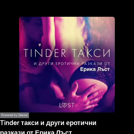
the
h page
 main
nt
the
ibility
ment
Powered by Deezer
Tinder такси и други еротични
разкази от Ерика Лъст