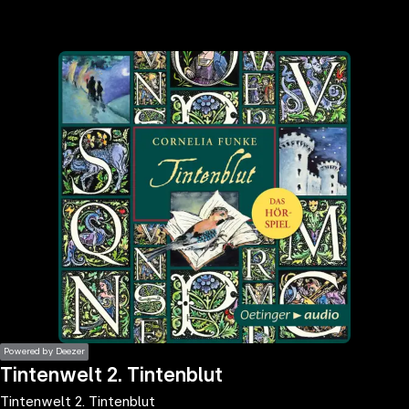
the
h page
 main
nt
the
ibility
ment
Powered by Deezer
Tintenwelt 2. Tintenblut
Tintenwelt 2. Tintenblut