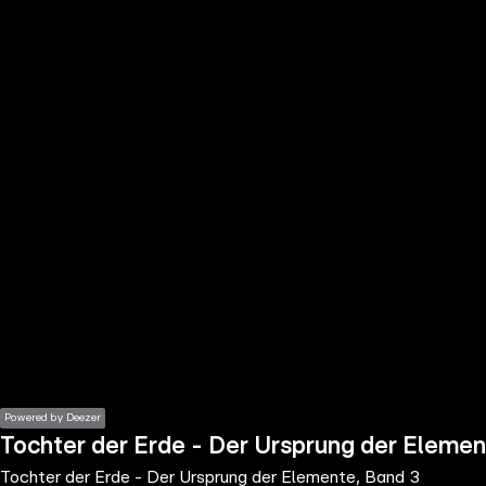
the
h page
 main
nt
the
ibility
ment
Powered by Deezer
Tochter der Erde - Der Ursprung der Elemen
Tochter der Erde - Der Ursprung der Elemente, Band 3