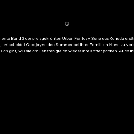
Abonnieren
Mehr
Details
emente Band 3 der preisgekrönten Urban Fantasy Serie aus Kanada endli
 entscheidet Georjayna den Sommer bei ihrer Familie in Irland zu verbri
Lan gibt, will sie am liebsten gleich wieder ihre Koffer packen. Auch 
cht und schreit sie an, als sie ein Foto von einigen Pflanzen machen
t, begreift sie, dass hinter Jashers schroffer Art ein uraltes Geheimn
ie Tochter der Erde. Über die Töchter der Elemente - USA Today Bests
n sie sind die Töchter der Elemente - magische Wesen, die erst noch