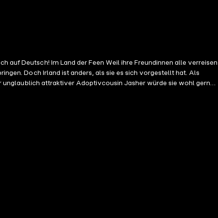
ch auf Deutsch! Im Land der Feen Weil ihre Freundinnen alle verreisen
ngen. Doch Irland ist anders, als sie es sich vorgestellt hat. Als
ihr unglaublich attraktiver Adoptivcousin Jasher würde sie wohl gerne
 will. Doch Georjayna beißt die Zähne zusammen und bleibt. Während
is verborgen liegt, und dass dieses Geheimnis mit ihrem eigenen
eller Targa, Saxony, Georjayna und Akiko sind beste Freundinnen.
 entdecken müssen, wie viel Macht in ihnen schlummert. Nach diesem