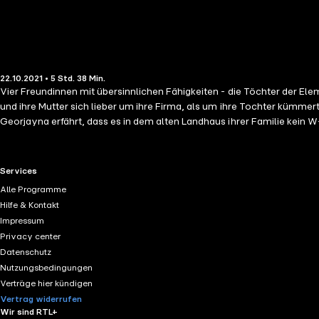
22.10.2021 • 5 Std. 38 Min.
Vier Freundinnen mit übersinnlichen Fähigkeiten - die Töchter der El
und ihre Mutter sich lieber um ihre Firma, als um ihre Tochter kümmert,
Georjayna erfährt, dass es in dem alten Landhaus ihrer Familie kein W-
loswerden. Er verachtet Georjayna für ihre angebliche Technologiesu
sie Unkraut jätet und langsam ihre Liebe zu Natur und Pflanzen entdeck
Schicksal verwoben ist. Denn Georjayna ist eine Tochter der Natur. D
RTL+ useful links.
Services
Doch jede hat ein Geheimnis, das sie mit niemandem teilen kann. Den
Alle Programme
Sommer wird nichts mehr so sein wie zuvor.
Hilfe & Kontakt
Impressum
Privacy center
Datenschutz
Nutzungsbedingungen
Verträge hier kündigen
Vertrag widerrufen
Wir sind RTL+