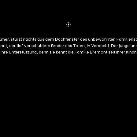
Abonnieren
Mehr
Details
lmer, stürzt nachts aus dem Dachfenster des unbewohnten Familiensc
ont, der tief verschuldete Bruder des Toten, in Verdacht. Der junge u
m ihre Unterstützung, denn sie kennt die Familie Bremont seit ihrer Kind
weilige Auftakt einer Krimiserie, die auf jeder Seite den Süden Fran