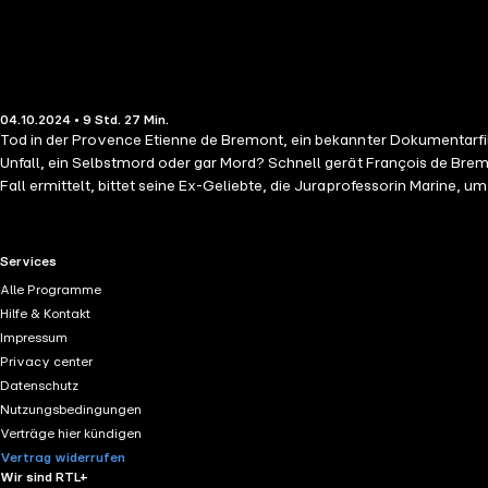
04.10.2024 • 9 Std. 27 Min.
Tod in der Provence Etienne de Bremont, ein bekannter Dokumentarfi
Unfall, ein Selbstmord oder gar Mord? Schnell gerät François de Brem
Fall ermittelt, bittet seine Ex-Geliebte, die Juraprofessorin Marine, u
Schmetterlinge im Bauch, wenn sie ihm begegnet. Der charmante, kurz
lässt..
RTL+ useful links.
Services
Alle Programme
Hilfe & Kontakt
Impressum
Privacy center
Datenschutz
Nutzungsbedingungen
Verträge hier kündigen
Vertrag widerrufen
Wir sind RTL+