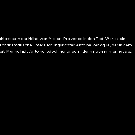
hlosses in der Nähe von Aix-en-Provence in den Tod. War es ein
nd charismatische Untersuchungsrichter Antoine Verlaque, der in dem
heit. Marine hilft Antoine jedoch nur ungern, denn noch immer hat sie
kreichs, seine Sonne und seine berauschenden Düfte lebendig werden