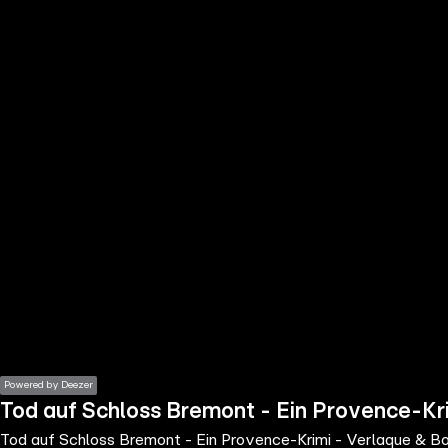
the
h page
 main
nt
the
ibility
ment
Powered by Deezer
Tod auf Schloss Bremont - Ein Provence-Kri
Tod auf Schloss Bremont - Ein Provence-Krimi - Verlaque & Bo