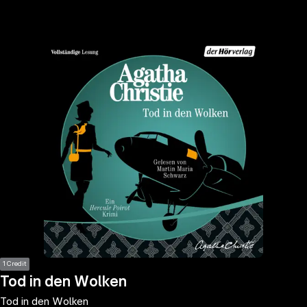
the
h page
 main
nt
the
ibility
ment
1 Credit
Tod in den Wolken
Tod in den Wolken