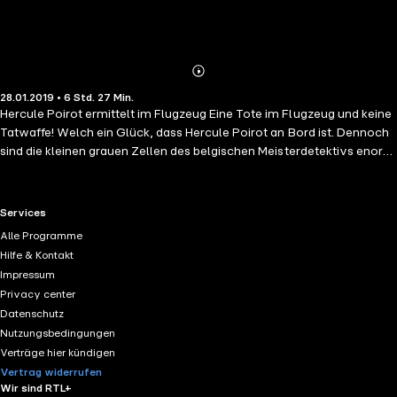
Abonnieren
Mehr
28.01.2019 • 6 Std. 27 Min.
Details
Hercule Poirot ermittelt im Flugzeug Eine Tote im Flugzeug und keine
Tatwaffe! Welch ein Glück, dass Hercule Poirot an Bord ist. Dennoch
sind die kleinen grauen Zellen des belgischen Meisterdetektivs enorm
gefordert bis er herausfindet, wer über den Wolken ein Motiv hatte,
Marie Morisot umzubringen. Gelesen von Martin Maria Schwarz.
(Laufzeit: 6h 31)
RTL+ useful links.
Services
Alle Programme
Hilfe & Kontakt
Impressum
Privacy center
Datenschutz
Nutzungsbedingungen
Verträge hier kündigen
Vertrag widerrufen
Wir sind RTL+