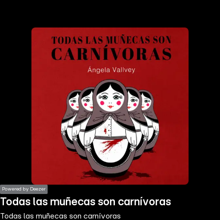
the
h page
 main
nt
the
ibility
ment
Powered by Deezer
Todas las muñecas son carnívoras
Todas las muñecas son carnívoras