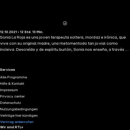
Abonnieren
Mehr
12.10.2021 • 12 Std. 13 Min.
Details
Sonia La Roja es una joven terapeuta soltera, mordaz e irónica, que
vive con su original madre, una metomentodo tan jovial como
incisiva. Descreída y de espíritu burlón, Sonia nos enseña, a través de
sus estrafalarios pacientes, un muestrario fresco y cómico de la
condición humana, mientras nos habla de temas siempre
interesantes e intemporales como el sexo, el rechazo, los
RTL+ useful links.
Services
pretendientes, la soledad, las infidelidades…, y la dificultad de vivir
Alle Programme
en un mundo confuso y tan lleno de oportunidades como de
Hilfe & Kontakt
rechazos. Una larga carcajada salvaje para espíritus inquietos.
Impressum
Privacy center
Datenschutz
Nutzungsbedingungen
Verträge hier kündigen
Vertrag widerrufen
Wir sind RTL+