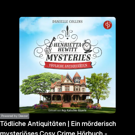
the
h page
 main
nt
the
ibility
ment
Powered by Deezer
Tödliche Antiquitäten | Ein mörderisch
mysteriöses Cosy Crime Hörbuch -