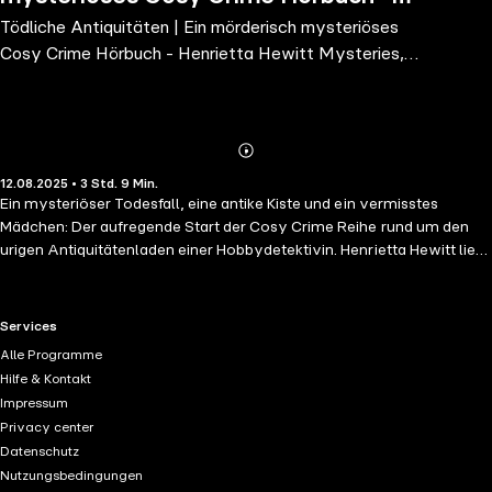
Tödliche Antiquitäten | Ein mörderisch mysteriöses
Henrietta Hewitt Mysteries, Band 1
Cosy Crime Hörbuch - Henrietta Hewitt Mysteries,
Band 1
Abonnieren
Mehr
12.08.2025 • 3 Std. 9 Min.
Details
Ein mysteriöser Todesfall, eine antike Kiste und ein vermisstes
Mädchen: Der aufregende Start der Cosy Crime Reihe rund um den
urigen Antiquitätenladen einer Hobbydetektivin. Henrietta Hewitt liebt
zwei Dinge: Antiquitäten und ein gutes Rätsel. In ihrem kleinen, aber
gut bestückten Antiquitätengeschäft in dem gemütlichen Örtchen
Hearts Grove, stapeln sich unzählige ungewöhnliche Schätze aus
RTL+ useful links.
Services
vergangenen Zeiten - jeder mit einer eigenen, oft kuriosen
Alle Programme
Geschichte. Manche nur harmlos skurril. Andere? Nun ja ... nicht ganz
Hilfe & Kontakt
so harmlos. Als eine wertvolle Antiquität mit einem mysteriösen
Impressum
Vermisstenfall in Verbindung steht, findet sich Henrietta schneller in
Privacy center
einem echten Kriminalfall wieder, als sie es sich je erträumt hätte.
Datenschutz
Plötzlich gibt es mehr Fragen als Antworten und ein tödlicher
Nutzungsbedingungen
Zwischenfall erschüttert das Städtchen rund um Henriettas Laden.