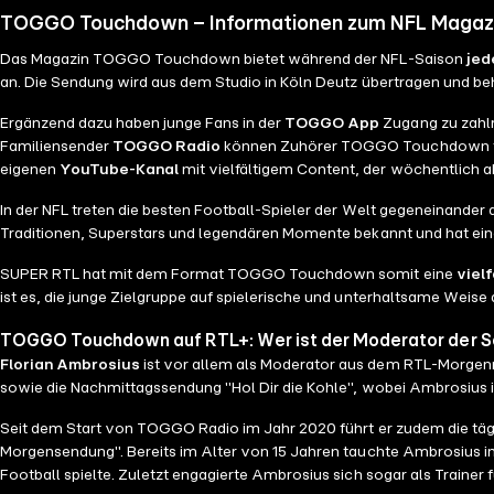
TOGGO Touchdown – Informationen zum NFL Magazin
Das Magazin TOGGO Touchdown bietet während der NFL-Saison
jed
an. Die Sendung wird aus dem Studio in Köln Deutz übertragen und beh
Ergänzend dazu haben junge Fans in der
TOGGO App
Zugang zu zahlr
Familiensender
TOGGO Radio
können Zuhörer TOGGO Touchdown tägl
eigenen
YouTube-Kanal
mit vielfältigem Content, der wöchentlich akt
In der NFL treten die besten Football-Spieler der Welt gegeneinander 
Traditionen, Superstars und legendären Momente bekannt und hat einen
SUPER RTL hat mit dem Format TOGGO Touchdown somit eine
viel
ist es, die junge Zielgruppe auf spielerische und unterhaltsame Weise
TOGGO Touchdown auf RTL+: Wer ist der Moderator der 
Florian Ambrosius
ist vor allem als Moderator aus dem RTL-Morgenm
sowie die Nachmittagssendung "Hol Dir die Kohle", wobei Ambrosius i
Seit dem Start von TOGGO Radio im Jahr 2020 führt er zudem die täg
Morgensendung". Bereits im Alter von 15 Jahren tauchte Ambrosius in d
Football spielte. Zuletzt engagierte Ambrosius sich sogar als Trainer