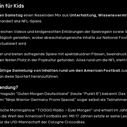
 für Kids
en Samstag
einen fesselnden Mix aus
Unterhaltung, Wissensvermit
andelt alle NFL-Spiele.
eichen Videos und kindgerechten Erklärungen der Spielregeln sowie 
ich genießen, wobei abwechslungsreiche Inhalte zur National Footb
ualisiert wird.
an und bieten aufregende Spiele mit spektakulären Pässen, beeindrucken
 festen Platz in der Popkultur gefunden. Alles rund um die NFL steht
fältige Sammlung von Inhalten rund um den American Football
zus
 an diese Sportart heranzuführen.
Sendung?
agazin "Guten Morgen Deutschland" (heute "Punkt 6") bekannt. Des W
m "Ninja Warrior Germany Promi Special" sogar selbst als Teilnehmer
liche Morningshow "TOGGO Radio – Euer Morgen" und erhielt im Jahr 
ie Welt des American Footballs ein. Mit 17 Jahren setzte er seine Lei
 für die U10-Mannschaft der Cologne Crocodiles.