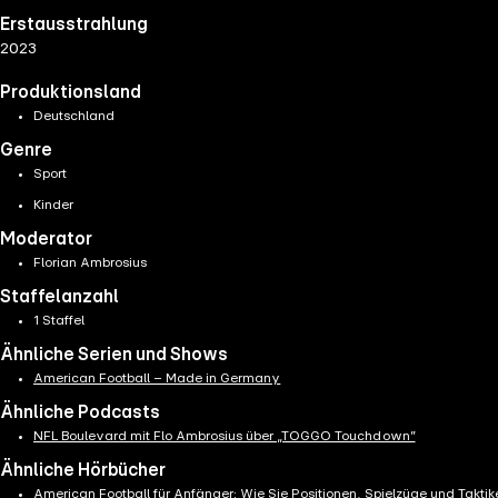
Erstausstrahlung
2023
Produktionsland
Deutschland
Genre
Sport
Kinder
Moderator
Florian Ambrosius
Staffelanzahl
1 Staffel
Ähnliche Serien und Shows
American Football – Made in Germany
Ähnliche Podcasts
NFL Boulevard mit Flo Ambrosius über „TOGGO Touchdown”
Ähnliche Hörbücher
American Football für Anfänger: Wie Sie Positionen, Spielzüge und Takti