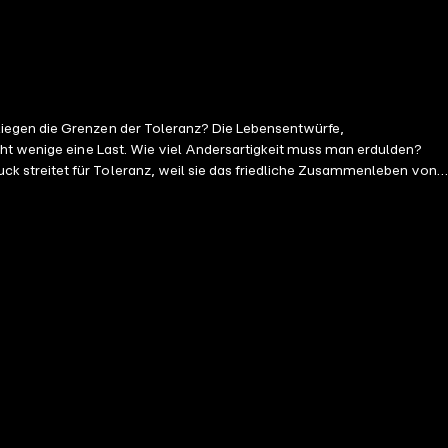
liegen die Grenzen der Toleranz? Die Lebensentwürfe,
cht wenige eine Last. Wie viel Andersartigkeit muss man erdulden?
k streitet für Toleranz, weil sie das friedliche Zusammenleben von
hr, zu dulden, auszuhalten, zu respektieren, was wir nicht oder nicht