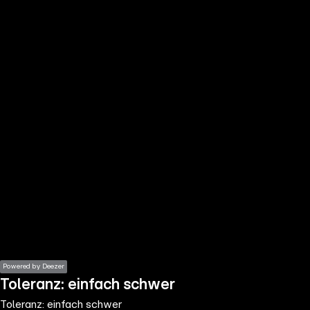
the
h page
 main
nt
the
ibility
ment
Powered by Deezer
Toleranz: einfach schwer
Toleranz: einfach schwer