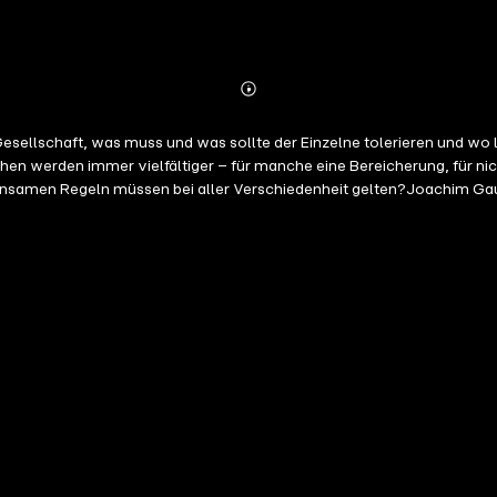
Abonnieren
Mehr
Details
sellschaft, was muss und was sollte der Einzelne tolerieren und wo 
hen werden immer vielfältiger – für manche eine Bereicherung, für ni
insamen Regeln müssen bei aller Verschiedenheit gelten?Joachim Gauc
cht Gleichgültigkeit und nicht Versöhnlertum. Toleranz lehrt uns vielme