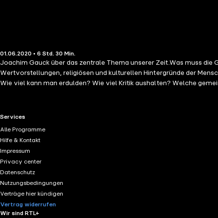
01.06.2020 • 6 Std. 30 Min.
Joachim Gauck über das zentrale Thema unserer Zeit.Was muss die Ge
Wertvorstellungen, religiösen und kulturellen Hintergründe der Mensc
Wie viel kann man erdulden? Wie viel Kritik aushalten? Welche geme
Verschiedenen überhaupt erst ermöglicht. Toleranz, schreibt er, ist ni
vollständig gutheißen.
RTL+ useful links.
Services
Alle Programme
Hilfe & Kontakt
Impressum
Privacy center
Datenschutz
Nutzungsbedingungen
Verträge hier kündigen
Vertrag widerrufen
Wir sind RTL+