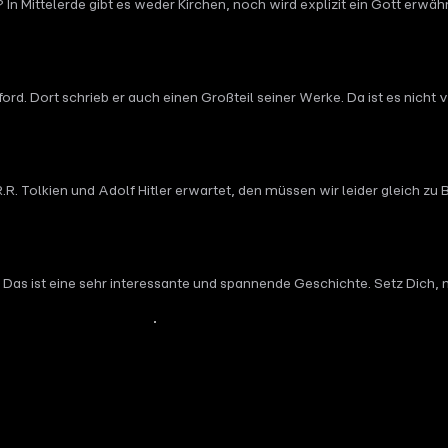
In Mittelerde gibt es weder Kirchen, noch wird explizit ein Gott erwäh
d. Dort schrieb er auch einen Großteil seiner Werke. Da ist es nicht ve
inen kleinen Spaziergang zu Tolkiens Wirkungsstätten in Oxford.
R.R. Tolkien und Adolf Hitler erwartet, den müssen wir leider gleich 
iellen wissen möchte: Ohren auf, hier seid ihr genau richtig!
Das ist eine sehr interessante und spannende Geschichte. Setz Dich, m
Mehr Inhalte anzeigen