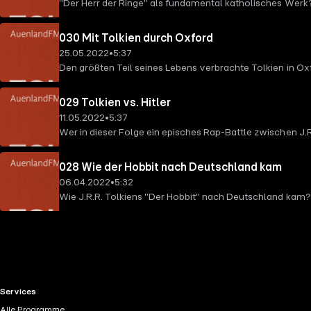
"Der Herr der Ringe" als fundamental katholisches Werk? 
Sache auf den Grund!
030 Mit Tolkien durch Oxford
25.05.2022
•
5:37
Den größten Teil seines Lebens verbrachte Tolkien in Oxfor
von "Tolkien in 5 Minuten" unternehmen wir gemeinsam e
029 Tolkien vs. Hitler
11.05.2022
•
5:37
Wer in dieser Folge ein episches Rap-Battle zwischen J.
Nationalsozialismus im Allgemeinen und zu Hitler im Spez
028 Wie der Hobbit nach Deutschland kam
06.04.2022
•
5:32
Wie J.R.R. Tolkiens "Der Hobbit" nach Deutschland kam? 
RTL+ useful links.
Services
Alle Programme