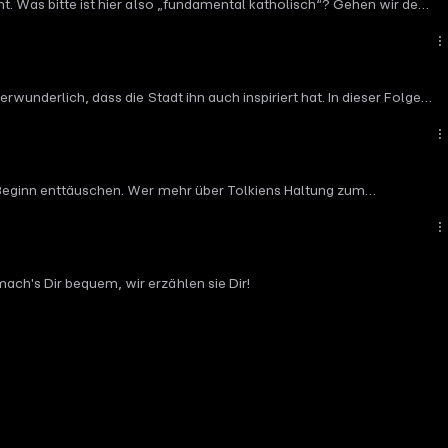
nt. Was bitte ist hier also „fundamental katholisch“? Gehen wir der
rwunderlich, dass die Stadt ihn auch inspiriert hat. In dieser Folge
zu Beginn enttäuschen. Wer mehr über Tolkiens Haltung zum
ach's Dir bequem, wir erzählen sie Dir!