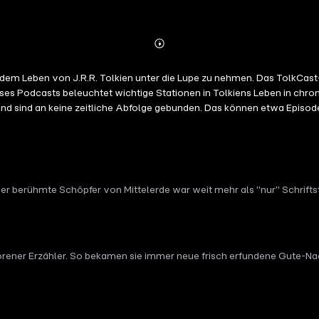
Abspielen
Mehr
Details
 aus dem Leben von J.R.R. Tolkien unter die Lupe zu nehmen. Das TolkC
ses Podcasts beleuchtet wichtige Stationen in Tolkiens Leben in chro
und sind an keine zeitliche Abfolge gebunden. Das können etwa Episo
Der berühmte Schöpfer von Mittelerde war weit mehr als "nur" Schriftst
eborener Erzähler. So bekamen sie immer neue frisch erfundene Gute-N