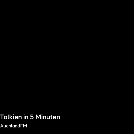
the
h page
 main
nt
the
ibility
ment
Tolkien in 5 Minuten
AuenlandFM