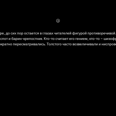
Abonnieren
Mehr
Details
е, до сих пор остается в глазах читателей фигурой противоречивой
пот и барин-крепостник. Кто-то считает его гением, кто-то – шизоф
ократно пересматривались. Толстого часто возвеличивали и ниспров