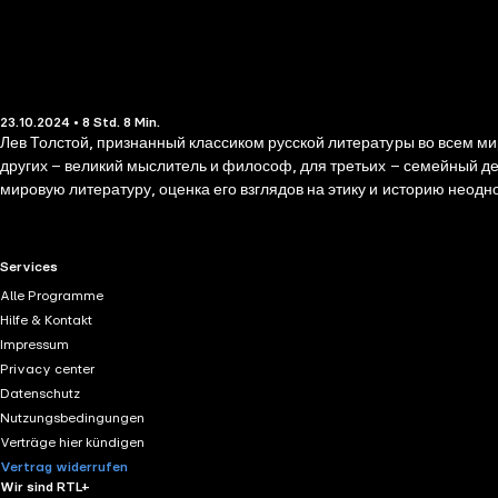
23.10.2024 • 8 Std. 8 Min.
Лев Толстой, признанный классиком русской литературы во всем мир
других – великий мыслитель и философ, для третьих – семейный дес
мировую литературу, оценка его взглядов на этику и историю неодн
"Самая полная биография".
RTL+ useful links.
Services
Alle Programme
Hilfe & Kontakt
Impressum
Privacy center
Datenschutz
Nutzungsbedingungen
Verträge hier kündigen
Vertrag widerrufen
Wir sind RTL+