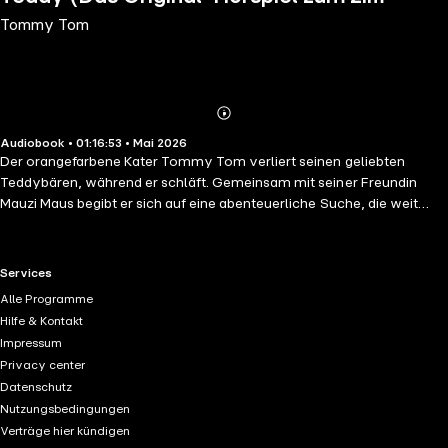
Tommy Tom
Kinofilm)
Abonnieren
Mehr
Audiobook • 01:16:53 • Mai 2026
Details
Der orangefarbene Kater Tommy Tom verliert seinen geliebten
Teddybären, während er schläft. Gemeinsam mit seiner Freundin
Mauzi Maus begibt er sich auf eine abenteuerliche Suche, die weit
über den heimischen Garten hinausgeht.
RTL+ useful links.
Services
Alle Programme
Hilfe & Kontakt
Impressum
Privacy center
Datenschutz
Nutzungsbedingungen
Verträge hier kündigen