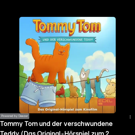
the
h page
 main
nt
the
ibility
ment
Powered by Deezer
Tommy Tom und der verschwundene
Teddy (Das Original-Hörspiel zum 2.