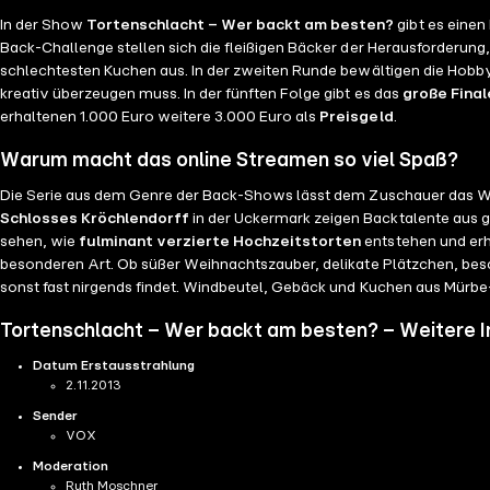
In der Show
Tortenschlacht – Wer backt am besten?
gibt es einen
Back-Challenge stellen sich die fleißigen Bäcker der Herausforderung
schlechtesten Kuchen aus. In der zweiten Runde bewältigen die Hobby
kreativ überzeugen muss. In der fünften Folge gibt es das
große Final
erhaltenen 1.000 Euro weitere 3.000 Euro als
Preisgeld
.
Warum macht das online Streamen so viel Spaß?
Die Serie aus dem Genre der Back-Shows lässt dem Zuschauer das 
Schlosses Kröchlendorff
in der Uckermark zeigen Backtalente aus ga
sehen, wie
fulminant verzierte Hochzeitstorten
entstehen und erh
besonderen Art. Ob süßer Weihnachtszauber, delikate Plätzchen, bes
sonst fast nirgends findet. Windbeutel, Gebäck und Kuchen aus Mürbe
Tortenschlacht – Wer backt am besten? – Weitere 
Datum Erstausstrahlung
2.11.2013
Sender
VOX
Moderation
Ruth Moschner