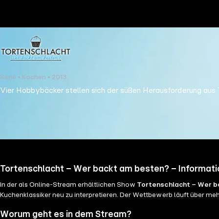
the
h page
 main
nt
the
Serie • Kochen • 2013
ibility
Vier Hobbybäcker stellen sich der süßen Herausforderung aus 
ment
Tortenschlacht – Wer backt am besten? – Informat
In der als Online-Stream erhältlichen Show
Tortenschlacht – Wer b
Kuchenklassiker neu zu interpretieren. Der Wettbewerb läuft über me
Worum geht es in dem Stream?