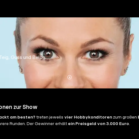
Teig, Guss und Belag.
Mehr
Details
ionen zur Show
ackt am besten?
treten jeweils
vier Hobbykonditoren
zum großen
hrere Runden. Der Gewinner erhält
ein Preisgeld von 3.000 Euro
.