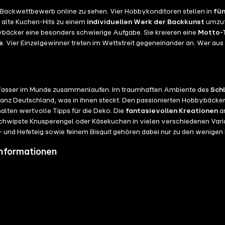
 Backwettbewerb online zu sehen. Vier Hobbykonditoren stellen in
fün
, alte Kuchen-Hits zu einem
individuellen Werk der Backkunst
umzufu
bäcker eine besonders schwierige Aufgabe. Sie kreieren eine
Motto-
e
. Vier Einzelgewinner treten im Wettstreit gegeneinander an. Wer aus
Wasser im Munde zusammenlaufen. Im traumhaften Ambiente des
Sch
nz Deutschland, was in ihnen steckt. Den passionierten Hobbybäckern be
alten wertvolle Tipps für die Deko. Die
fantasievollen Kreationen
a
chwipste Knusperengel oder Käsekuchen in vielen verschiedenen Vari
- und Hefeteig sowie feinem Bisquit gehören dabei nur zu den wenigen
Informationen