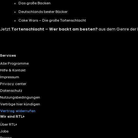
Das große Backen
Deutschlands bester Bäcker
Cake Wars – Die große Tortenschlacht
Jetzt
Tortenschlacht – Wer backt am besten?
aus dem Genre der B
RTL+ useful links.
Services
Alle Programme
Hilfe & Kontakt
Impressum
Privacy center
Datenschutz
Nutzungsbedingungen
Verträge hier kündigen
Vertrag widerrufen
Wir sind RTL+
Über RTL+
Jobs