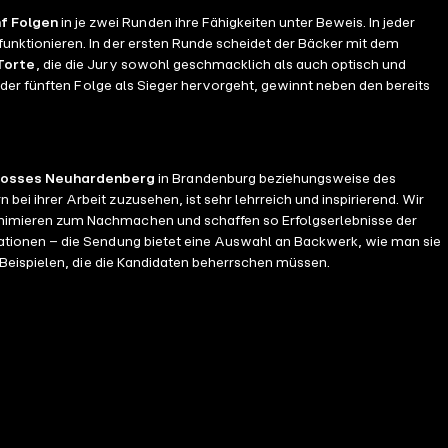
f Folgen
in je zwei Runden ihre Fähigkeiten unter Beweis. In jeder
nktionieren. In der ersten Runde scheidet der Bäcker mit dem
Torte
, die die Jury sowohl geschmacklich als auch optisch und
 der fünften Folge als Sieger hervorgeht, gewinnt neben den bereits
losses Neuhardenberg
in Brandenburg beziehungsweise des
i ihrer Arbeit zuzusehen, ist sehr lehrreich und inspirierend. Wir
nimieren zum Nachmachen und schaffen so Erfolgserlebnisse der
ationen – die Sendung bietet eine Auswahl an Backwerk, wie man sie
 Beispielen, die die Kandidaten beherrschen müssen.