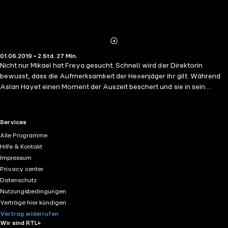
Abonnieren
Mehr
01.06.2019 • 2 Std. 27 Min.
Details
Nicht nur Mikael hat Freya gesucht. Schnell wird der Direktorin
bewusst, dass die Aufmerksamkeit der Hexenjäger ihr gilt. Während
Aslan Hayet einen Moment der Auszeit beschert und sie in sein
Geheimnis einweiht, setzen Ivan und die anderen alles daran, Freya
und die Schüler vor der plötzlichen Bedrohung zu schützen. Doch
schnell wird ihnen klar, dass nicht immer die Schuldigen diesem Krieg
RTL+ useful links.
Services
zum Opfer fallen ... Lass dich verzaubern und tauche ein in eine Welt
Alle Programme
von Gut und Böse!
Hilfe & Kontakt
Impressum
Privacy center
Datenschutz
Nutzungsbedingungen
Verträge hier kündigen
Vertrag widerrufen
Wir sind RTL+