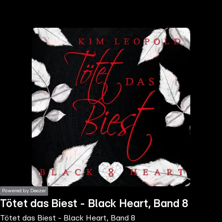
the
h page
 main
nt
the
ibility
ment
Powered by Deezer
Tötet das Biest - Black Heart, Band 8
Tötet das Biest - Black Heart, Band 8