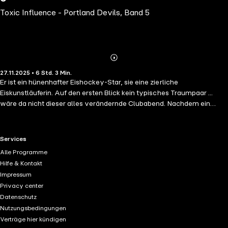
Toxic Influence - Portland Devils, Band 5
Abonnieren
Mehr
27.11.2025 • 6 Std. 3 Min.
Details
Er ist ein hünenhafter Eishockey-Star, sie eine zierliche
Eiskunstläuferin. Auf den ersten Blick kein typisches Traumpaar ...
wäre da nicht dieser alles verändernde Clubabend. Nachdem ein
Baukran auf die Eishalle der Devils stürzt, braucht die Mannschaft
eine neue Trainingslocation. Die Jungs kommen in der Gresham-Ice-
Arena unter, wo sie an einen hochnäsigen Eiskunstläufer geraten, der
RTL+ useful links.
Services
die Halle nicht mit ihnen teilen will. Seine Partnerin, Maya, fällt Elian
Alle Programme
sofort ins Auge. Sie ist auffallend talentiert und bildschön. Elian
Hilfe & Kontakt
umwirbt sie, doch die Eisprinzessin zeigt ihm die kalte Schulter. Bis sie
Impressum
sich eines Tages im Brillant, Portlands angesagtestem Club, zufällig
Privacy center
über den Weg laufen und die Karten neu gemischt werden.
Datenschutz
Nutzungsbedingungen
Verträge hier kündigen