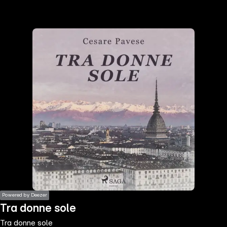
the
h page
 main
nt
the
ibility
ment
Powered by Deezer
Tra donne sole
Tra donne sole