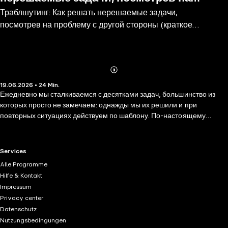
Траблшутинг: Как решать нерешаемые задачи,
проблему с другой стороны (краткое
посмотрев на проблему с другой стороны (краткое
изложение)
изложение)
Abonnieren
Mehr
19.06.2026 • 24 Min.
Details
Ежедневно мы сталкиваемся с десятками задач, большинство из
которых просто не замечаем: однажды мы их решили и при
повторных ситуациях действуем по шаблону. По-настоящему
думать мы начинаем, когда сталкиваемся с задачей, не имеющей
однозначного решения. Такие ситуации выбивают нас из колеи.
Говорят, что правильно поставленная задача — это половина
RTL+ useful links.
Services
успеха. На самом деле правильно поставленная задача — это
Alle Programme
бóльшая часть решения, а часто уже и само решение. Есть
Hilfe & Kontakt
технологии и инструменты, которые помогают формулировать
Impressum
нужные вопросы и правильно ставить задачу. Многим эти
Privacy center
инструменты известны под аббревиатурой ТРИЗ (технология
Datenschutz
решения изобретательских задач), но ТРИЗ разрабатывалась для
Nutzungsbedingungen
технической сферы, а не для социальной. Сергей Фаер познакомит