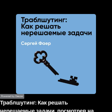
the
h page
 main
nt
the
ibility
ment
Powered by Deezer
Траблшутинг: Как решать
нерешаемые задачи, посмотрев на