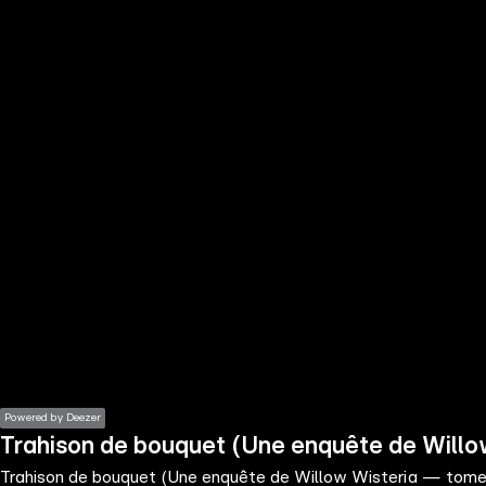
the
h page
 main
nt
the
ibility
ment
Powered by Deezer
Trahison de bouquet (Une enquête de Will
Trahison de bouquet (Une enquête de Willow Wisteria — tome