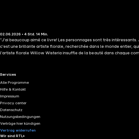
02.06.2026 • 4 Std. 14 Min.
"J'ai beaucoup aimé ce livre! Les personnages sont très intéressants
c'est une brillante artiste florale, recherchée dans le monde entier, 
l'artiste florale Willow Wisteria insuffle de la beauté dans chaque com
et que les indices suggèrent un coup monté de l'intérieur, Willow d
meurtrier caché parmi les vignes. Voici un"cozy mystery" attachant 
vous sera difficile de le lâcher. Regorgeant de rebondissements surpr
RTL+ useful links.
Services
Les prochains livres de la série sont également disponibles! "Une int
Alle Programme
for Murder) ⭐⭐⭐⭐⭐ "Un livre génial, agréable à écouter et très bien 
Hilfe & Kontakt
Impressum
Privacy center
Datenschutz
Nutzungsbedingungen
Verträge hier kündigen
Vertrag widerrufen
Wir sind RTL+