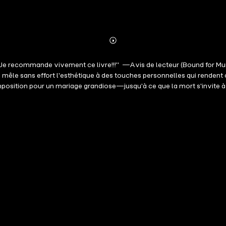
Abonnieren
Mehr
Details
. Je recommande vivement ce livre!!!" —Avis de lecteur (Bound for Mu
qui mêle sans effort l'esthétique à des touches personnelles qui rende
position pour un mariage grandiose—jusqu'à ce que la mort s'invite à la
oit démêler un bouquet de suspects—avec l'aide du séduisant organis
qui vous transporte sans effort vers des lieux exotiques, vous envoû
enants et d'un mystère captivant en son cœur, cette lecture passionna
rigue merveilleuse, qui enchantera à coup sûr ceux qui savourent le c
lu." —Avis de lecteur (livre audio Bound for Murder) ⭐⭐⭐⭐⭐