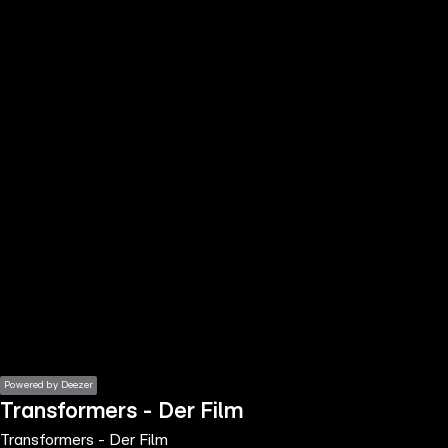
the
h page
 main
nt
the
ibility
ment
Powered by Deezer
Transformers - Der Film
Transformers - Der Film