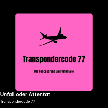
the
h page
 main
nt
the
ibility
ment
Unfall oder Attentat
Transpondercode 77