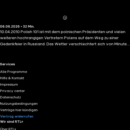
Abspielen
Mehr
06.06.2026 • 32 Min.
Details
10.04.2010 Polish 101 ist mit dem polnischen Präsidenten und vielen
weiteren hochrangigen Vertretern Polens auf dem Weg zu einer
Gedenkfeier in Russland. Das Wetter verschlechtert sich von Minute
zu Minute, doch die Crew von Polish 101 möchte sich selbst davon
überzeugen, das eine Landung nicht möglich ist. Das bezahlen alle 96
Menschen an Bord mit ihrem Leben.
RTL+ useful links.
Services
Alle Programme
Hilfe & Kontakt
Impressum
Privacy center
Datenschutz
Nutzungsbedingungen
Verträge hier kündigen
Vertrag widerrufen
Wir sind RTL+
Über RTL+