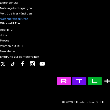
bis zu Unterstützungsnetzwerken, die auch ohne
Datenschutz
Regenbogenflagge existieren. Ein Podcast über
Nutzungsbedingungen
Identität, Isolation, Empowerment – und die Suche
Verträge hier kündigen
nach einem echten Zuhause. Für alle, die wissen
Vertrag widerrufen
wollen, wie queer das Land wirklich ist.
Wir sind RTL+
Über RTL+
Jobs
Presse
Werben auf RTL+
Newsletter
Erklärung zur Barrierefreiheit
X
Tiktok
Facebook
Instagram
Youtube
© 2026 RTL interactive GmbH