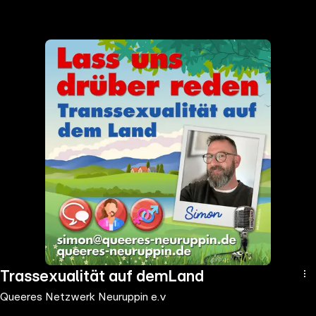
the
h page
 main
nt
the
ibility
ment
Trassexualität auf demLand
Queeres Netzwerk Neuruppin e.v