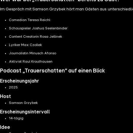
Im Gespräch mit Samson Grzybek hört man Gästen aus unterschiedlic
Comedian Teresa Reichl
Schauspieler Joshua Seelenbinder
Content Creatorin Rosa Jellinek
Lyriker Max Czollek
Journalistin Minusch Afonso
Aktivist Raul Krauthausen
Podcast „Trauerschatten“ auf einen Blick
Erscheinungsjahr
2025
Host
Samson Grzybek
Erscheinungsintervall
14-tägig
Idee