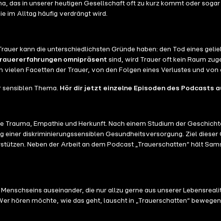
://steadyhq.com/de/trauerschatten/about) ⬇️ ?**Idee, Redaktion un
, das in unserer heutigen Gesellschaft oft zu kurz kommt oder sogar 
narodenbusch.de/) ?**Sounddesign und Kompositionen:** [Gin Bali](h
die im Alltag häufig verdrängt wird.
t Ende April 2026 beim Ullstein Verlag](https://www.ullstein.de/wer
n noch mehr Menschen finden können! ?Teile den Podcast mit deinen F
u Steady! [https://steadyhq.com/de/trauerschatten/about](https://st
rauer kann die unterschiedlichsten Gründe haben: den Tod eines geli
.de/) ?**Idee und Cover:** [Jana Rodenbusch](https://www.janarod
rauererfahrungen omnipräsent
sind, wird Trauer oft kein Raum zug
ielen Facetten der Trauer, von den Folgen eines Verlustes und von d
r sensiblen Thema.
Hör dir jetzt einzelne Episoden des Podcasts a
 Trauma, Empathie und Herkunft. Nach einem Studium der Geschichte 
 einer diskriminierungssensiblen Gesundheitsversorgung. Ziel dieser O
rstützen. Neben der Arbeit an dem Podcast „Trauerschatten“ hält S
s Menschseins auseinander, die nur allzu gerne aus unserer Lebensreal
Wer hören möchte, wie das geht, lauscht in „Trauerschatten“ bewege