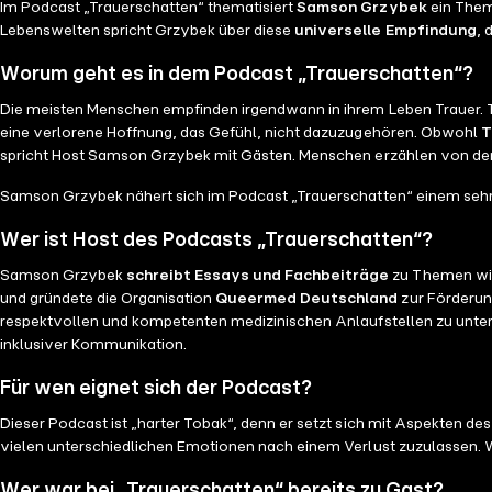
[https://steadyhq.com/de/trauerschatten/about](https
Im Podcast „Trauerschatten“ thematisiert
Samson Grzybek
ein Thema
**Idee und Cover:** [Jana Rodenbusch](https://www.ja
Lebenswelten spricht Grzybek über diese
universelle Empfindung
, 
Opfer. Warum wir Verletzlichkeit verachten", erschein
Worum geht es in dem Podcast „Trauerschatten“?
Folge auf der Podcast-Plattform deiner Wahl, damit ih
Podcast finanziell unterstützen möchtest, geh rüber z
Die meisten Menschen empfinden irgendwann in ihrem Leben Trauer. T
Produktion:** [Samson Grzybek](https://samsongrzybek
eine verlorene Hoffnung, das Gefühl, nicht dazuzugehören. Obwohl
T
(https://www.instagram.com/gin.bali/)
spricht Host Samson Grzybek mit Gästen. Menschen erzählen von den v
Samson Grzybek nähert sich im Podcast „Trauerschatten“ einem seh
Wer ist Host des Podcasts „Trauerschatten“?
Samson Grzybek
schreibt Essays und Fachbeiträge
zu Themen wie
und gründete die Organisation
Queermed Deutschland
zur Förderung
respektvollen und kompetenten medizinischen Anlaufstellen zu unte
inklusiver Kommunikation.
Für wen eignet sich der Podcast?
Dieser Podcast ist „harter Tobak“, denn er setzt sich mit Aspekten de
vielen unterschiedlichen Emotionen nach einem Verlust zuzulassen. 
Wer war bei „Trauerschatten“ bereits zu Gast?