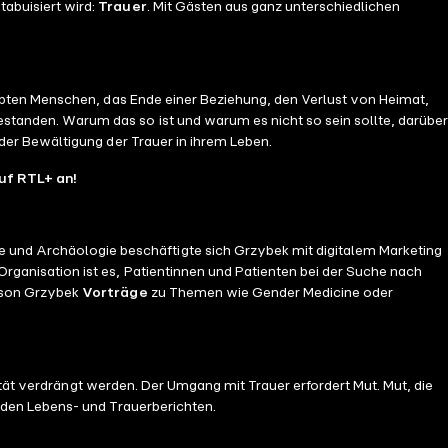
d Produktion:** [Samson Grzybek](https://samsongrzybek.de/) ?
tabuisiert wird:
Trauer
. Mit Gästen aus ganz unterschiedlichen
ttps://www.instagram.com/gin.bali/) ➡️[Alice neues Buch "Anti
ke/anti-opfer/hardcover/9783550204067) ____ ?Bewerte gerne die
reund*innen, Bekannten oder Familienmitgliedern! ?Wenn du den
eadyhq.com/de/trauerschatten/about) ⬇️ ?**Idee, Redaktion und
ebten Menschen, das Ende einer Beziehung, den Verlust von Heimat,
enbusch.de/) ?**Sounddesign und Kompositionen:** [Gin Bali]
estanden. Warum das so ist und warum es nicht so sein sollte, darüber
er Bewältigung der Trauer in ihrem Leben.
uf RTL+ an!
und Archäologie beschäftigte sich Grzybek mit digitalem Marketing
rganisation ist es, Patientinnen und Patienten bei der Suche nach
amson Grzybek
Vorträge
zu Themen wie Gender Medicine oder
ität verdrängt werden. Der Umgang mit Trauer erfordert Mut. Mut, die
nden Lebens- und Trauerberichten.