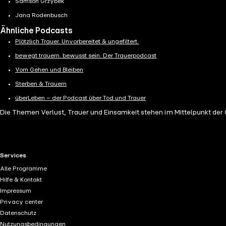
Samson Grzybek
Jana Rodenbusch
Ähnliche Podcasts
Plötzlich Trauer. Unvorbereitet & ungefiltert.
bewegt trauern. bewusst sein. Der Trauerpodcast
Vom Gehen und Bleiben
Sterben & Trauern
überLeben – der Podcast über Tod und Trauer
Die Themen Verlust, Trauer und Einsamkeit stehen im Mittelpunkt d
RTL+ useful links.
Services
Alle Programme
Hilfe & Kontakt
Impressum
Privacy center
Datenschutz
Nutzungsbedingungen