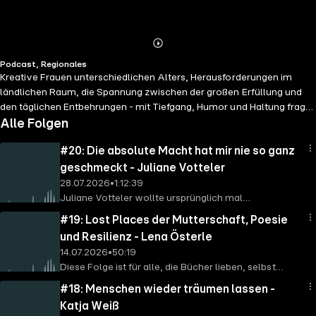
Abspielen
Mehr
Podcast, Regionales
Details
Kreative Frauen unterschiedlichen Alters, Herausforderungen im
ländlichen Raum, die Spannung zwischen der großen Erfüllung und
den täglichen Entbehrungen - mit Tiefgang, Humor und Haltung fragt
Dokumentarfilmerin Elena Bauer ihre Gäste: Wann hat man es als
Alle Folgen
kreative Frau eigentlich “geschafft”? Welchen Ratschlag würde man
#20: Die absolute Macht hat mir nie so ganz
seinem jüngeren Ich geben? Was muss sich in der jeweiligen Branche
ändern, damit der Nachwuchs es leichter hat?Los geht's in der 1.
geschmeckt - Juliane Votteler
Staffel mit den Schwarzwälderinnen!Gefördert von der MFG und dem
28.07.2026
•
1:12:39
Ministerium für Ländlichen Raum, Landwirtschaft und Heimat Baden-
Juliane Votteler wollte ursprünglich mal
Württemberg als eines von 7 Gewinnern des Ideenwettbewerbs
promovieren - doch nach einem Praktikum an der
#19: Lost Places der Mutterschaft, Poesie
“Kreativland BW gestalten!”.
Oper beendete sie ihre wissenschaftliche Karriere,
und Resilienz - Lena Österle
denn sie hatte Feuer gefangen. Die kreative Arbeit
14.07.2026
•
50:19
vereinte viele ihrer Interessen, und so war es nur eine
Diese Folge ist für alle, die Bücher lieben, selbst
Frage der Zeit, bis sie Chefdramaturgin an der
schreiben möchten oder sich fragen, wie Kreativität,
Staatsoper in Stuttgart und sogar Intendantin des
#18: Menschen wieder träumen lassen -
Familie und Beruf zusammenpassen. Zu Gast ist Lena
Theaters in Augsburg wurde. Welchen Instinkten hat
Katja Weiß
Österle aus Nagold – Autorin, Podcasterin (Weird