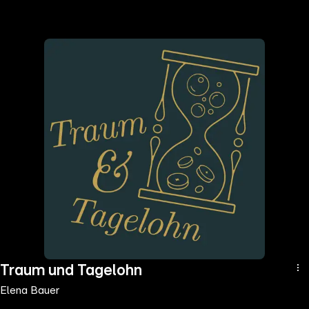
the
h page
 main
nt
the
ibility
ment
Traum und Tagelohn
Elena Bauer