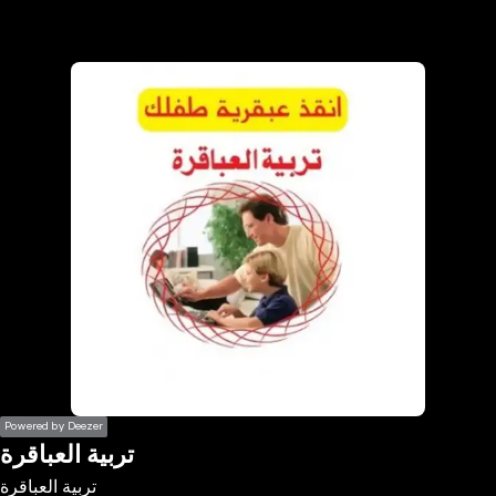
the
h page
 main
nt
the
ibility
ment
Powered by Deezer
تربية العباقرة
تربية العباقرة