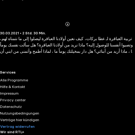
Abonnieren
Mehr
30.03.2021 • 2 Std. 30 Min.
Details
تربية العباقرة لـ عطا بركات، كيف نعين أولادنا العباقرة ليصلوا إلى ما نتمناه لهم،
وتصبوا أنفسنا للوصول إليه؟ ماذا نريد من أولادنا العباقرة؟ هل سألت نفسك يوماً
ما ، ماذا أريد من أبنائي؟ هل دار بمخيلتك يوماً ما ، لماذا أطمح وأتمنى من ابني أن
يتفوق في المدرسة ؟ هل خطر ببالك يوماً ما ، هل تتقبل ابنك حتى لو كان فاشلاً ؟
ليس المهم ما تريده ولكن المهم ما يريده ولدك ، قد تصر على دخوله كليه ما وهو
يتمنى أن يدخل كلية أخرى ، ما الذى سيحدث بعد ذلك ؟ هل سينجح في حياته ؟
RTL+ useful links.
Services
هل سيتميز؟ لا أظن ذلك فالكثير نجحوا ولكنهم لم يتميزوا ذلك يأخذنا لسؤال ، ما
Alle Programme
الفرق بين النجاح والتفوق ؟
Hilfe & Kontakt
Impressum
Privacy center
Datenschutz
Nutzungsbedingungen
Verträge hier kündigen
Vertrag widerrufen
Wir sind RTL+