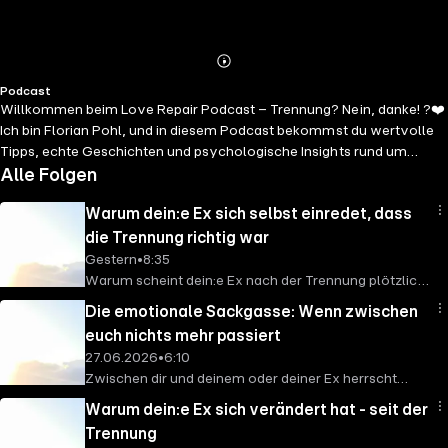
Abspielen
Mehr
Podcast
Details
Willkommen beim Love Repair Podcast – Trennung? Nein, danke! ?️❤️
Ich bin Florian Pohl, und in diesem Podcast bekommst du wertvolle
Tipps, echte Geschichten und psychologische Insights rund um
Trennungen, Beziehungspsychologie und Ex-zurück-Strategien. ✨
Alle Folgen
Was dich erwartet: ✔️ Bewährte Methoden, um deine(n) Ex wirklich
Warum dein:e Ex sich selbst einredet, dass
zurückzugewinnen ✔️ Typische Fehler, die du beim Ex-zurück
vermeiden solltest ✔️ Spannende Einblicke in die Welt der
die Trennung richtig war
Beziehungen & Psychologie ✔️ Inspirierende Geschichten und
Gestern
•
8:35
praxisnahe Ratschläge Lass uns gemeinsam herausfinden, wie du
Warum scheint dein:e Ex nach der Trennung plötzlich
deine Beziehung retten oder einen Neustart mit deinem Ex wagen
nur noch das Schlechte an eurer Beziehung zu sehen?
Die emotionale Sackgasse: Wenn zwischen
kannst – ohne Manipulation, sondern mit echter Verbindung.? Hör
Warum heißt es auf einmal: "Wir haben einfach nicht
euch nichts mehr passiert
jetzt rein und starte deine Love Repair Journey!Liebe Grüße, Florian
zusammengepasst." "Es war die richtige
27.06.2026
•
6:10
Entscheidung." "Ich bin jetzt glücklicher." Und du fragst
Zwischen dir und deinem oder deiner Ex herrscht
dich vielleicht: Wie kann ein Mensch die gemeinsame
Stillstand?Keine echte Annäherung. Keine klare
Zeit plötzlich so anders bewerten? In dieser Folge
Warum dein:e Ex sich verändert hat - seit der
Entscheidung. Keine Entwicklung. Aber irgendwie
von „Trennung? Nein, danke!“ sprechen wir über einen
Trennung
auch kein kompletter Abschluss. Vielleicht gibt es