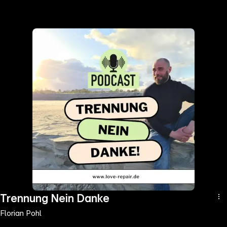
the
h page
 main
nt
the
ibility
ment
Trennung Nein Danke
Florian Pohl