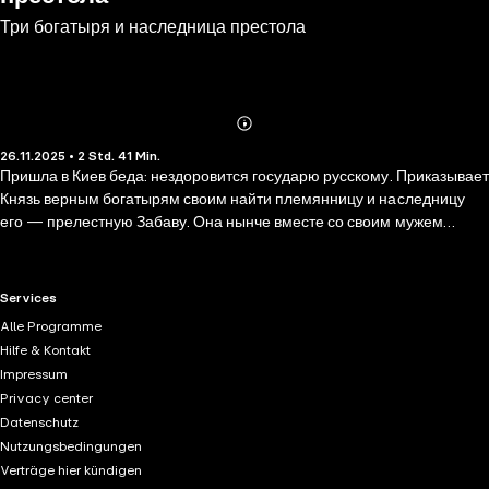
Три богатыря и наследница престола
Abonnieren
Mehr
26.11.2025 • 2 Std. 41 Min.
Details
Пришла в Киев беда: нездоровится государю русскому. Приказывает
Князь верным богатырям своим найти племянницу и наследницу
его — прелестную Забаву. Она нынче вместе со своим мужем
Елисеем получает образование в далёком Царьграде, где правит
коварный Василевс. Алёша Попович, Добрыня Никитич и Илья
Муромец в компании придворного коня Юлия отправляются за
RTL+ useful links.
Services
тридевять земель. Всего-то им нужно доставить Забаву на родину и
Alle Programme
оберегать наследницу от интриг охотников до власти. Но задачка
Hilfe & Kontakt
оказывается не из простых, ведь византийский император только и
Impressum
ждёт момента, чтобы захватить часть земель русских! Придётся
Privacy center
нашим молодцам опять проявить силу недюжинную и смекалку да
Datenschutz
спасти Русь от недругов. А всё Забавы ради! Слушайте аудиокнигу о
Nutzungsbedingungen
приключениях трёх богатырей с музыкой из любимого
Verträge hier kündigen
мультфильма!