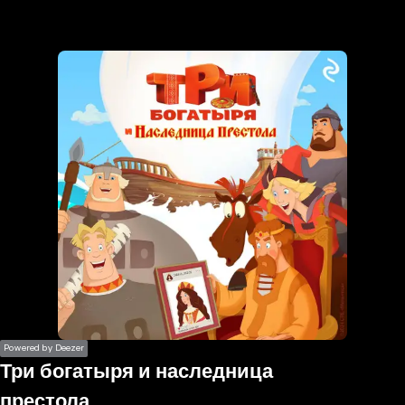
the
h page
 main
nt
the
ibility
ment
Powered by Deezer
Три богатыря и наследница
престола