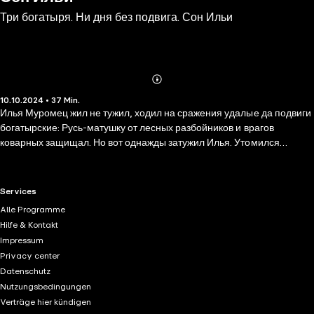
Три богатыря. Ни дня без подвига. Сон Ильи
Abonnieren
Mehr
10.10.2024 • 37 Min.
Details
Илья Муромец жил не тужил, ходил на сражения удалые да подвиги
богатырские: Русь-матушку от лесных разбойников и врагов
коварных защищал. Но вот однажды затужил Илья. Утомился
богатырь: каждый день одно и то же. И провалился в беспробудный
сон, словно наложили на него какое-то заклятие! Никак друзья и
жена не могли разбудить русского молодца: ни криками
RTL+ useful links.
Services
петушиными, ни оглушительной музыкой, ни толчками. Тогда за
Alle Programme
дело взялся великий шаман Конь Юлий и отправился в волшебный
Hilfe & Kontakt
сон Ильи, возвращать друга. Слушайте новую историю про
Impressum
богатырей и отправляйтесь вместе с героями в захватывающее
Privacy center
приключение — на этот раз во сне богатырском!
Datenschutz
Nutzungsbedingungen
Verträge hier kündigen