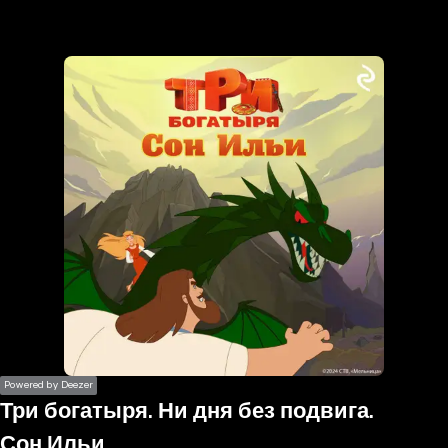
the
h page
 main
nt
the
ibility
ment
Powered by Deezer
Три богатыря. Ни дня без подвига.
Сон Ильи