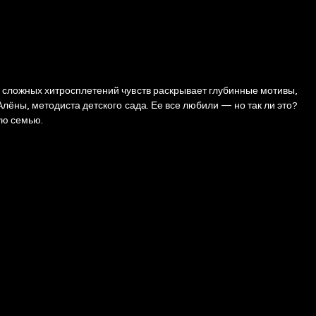
 сложных хитросплетений чувств раскрывает глубинные мотивы,
ёны, методиста детского сада. Ее все любили — но так ли это?
ую семью.