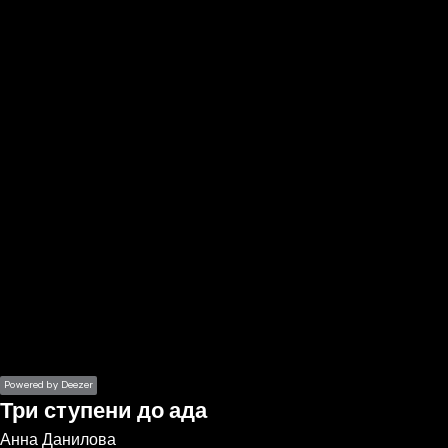
the
h page
 main
nt
the
ibility
ment
Powered by Deezer
Три ступени до ада
Анна Данилова