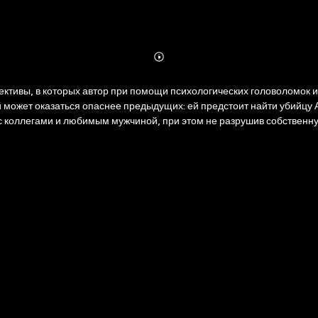
Abonnieren
Mehr
Details
тивы, в которых автор при помощи психологических головоломок и
может оказаться опаснее предыдущих: ей предстоит найти убийцу Ал
с коллегами и любимым мужчиной, при этом не разрушив собственн