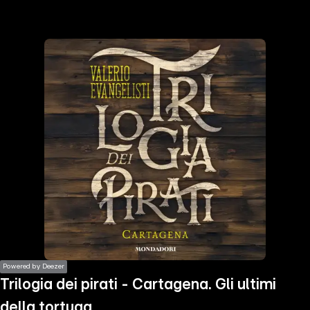
the
h page
 main
nt
the
ibility
ment
Powered by Deezer
Trilogia dei pirati - Cartagena. Gli ultimi
della tortuga