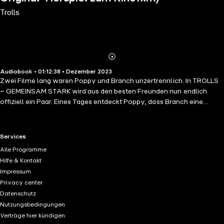
Trolls
Abonnieren
Mehr
Audiobook • 01:12:38 • Dezember 2023
Details
Zwei Filme lang waren Poppy und Branch unzertrennlich. In TROLLS
– GEMEINSAM STARK wird aus den besten Freunden nun endlich
offiziell ein Paar. Eines Tages entdeckt Poppy, dass Branch eine
geheime Vergangenheit hat: Er war einst mit seinen vier Brüdern
Floyd, John Dory, Spruce und Clay Teil der erfolgreichen Boyband
BroZone. Die Gruppe löste sich allerdings auf, als Branch noch klein
RTL+ useful links.
Services
war. Seither hat er seine Brüder nicht mehr gesehen. Als Branchs
Alle Programme
Bruder Floyd von den beiden Popstar-Bösewichten Velvet und
Hilfe & Kontakt
Veneer entführt wird, die es auf sein musikalisches Talent abgesehen
Impressum
haben, begeben sich Branch und Poppy auf eine turbulente Reise, um
Privacy center
die BroZone-Brüder wieder zu vereinen.
Datenschutz
Nutzungsbedingungen
Verträge hier kündigen