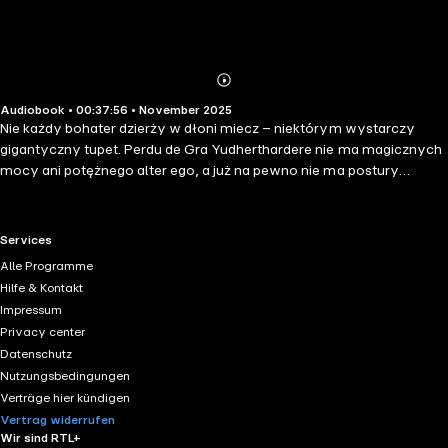
Abonnieren
Mehr
Audiobook • 00:37:56 • November 2025
Details
Nie każdy bohater dzierży w dłoni miecz – niektórym wystarczy
gigantyczny tupet. Perdu de Gra Yudherthardere nie ma magicznych
mocy ani potężnego alter ego, a już na pewno nie ma postury
swojego sławnego brata. Ma za to inną umiejętność: wyjątkowy
talent do znajdywania się w sytuacjach, których nawet najwięksi
herosi woleliby uniknąć. Czy więc jedna akcja wystarczy, by
RTL+ useful links.
Services
zasłużyć na własną pieśń? I w jakim stylu wyjść z tarapatów, by stać
Alle Programme
się bohaterem legend? Błyskotliwa, pikantna, pełna zgryźliwego i
Hilfe & Kontakt
rubasznego humoru historia stanowi część cyklu "Tropiciel
Impressum
opowiada". Pozycja przeznaczona dla czytelnika dorosłego.
Privacy center
Datenschutz
Nutzungsbedingungen
Verträge hier kündigen
Vertrag widerrufen
Wir sind RTL+