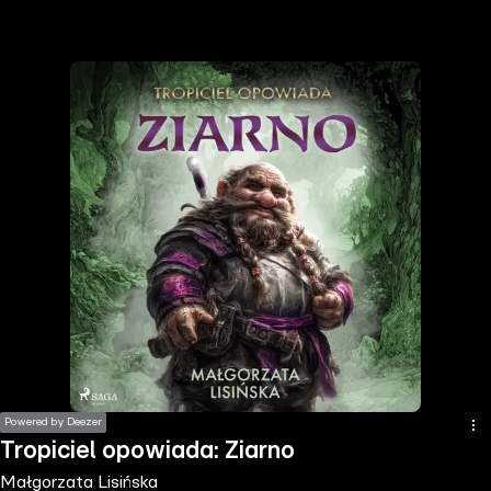
the
h page
 main
nt
the
ibility
ment
Powered by Deezer
Tropiciel opowiada: Ziarno
Małgorzata Lisińska