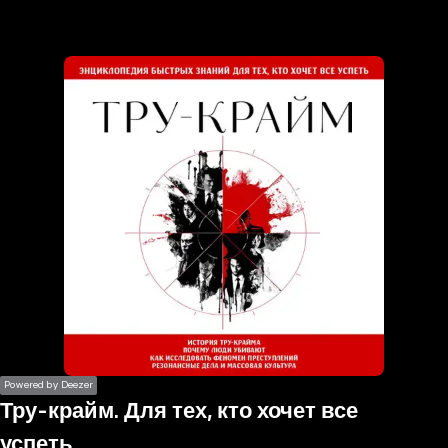
the
h page
 main
nt
the
ibility
ment
Powered by Deezer
Тру-крайм. Для тех, кто хочет все
успеть