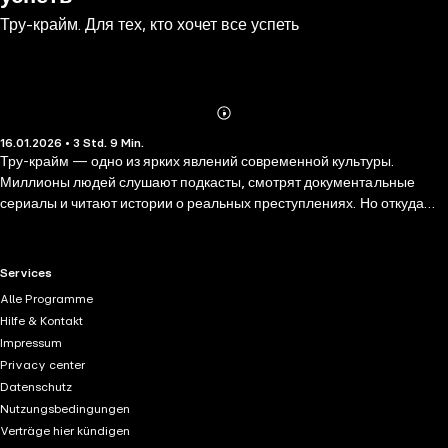
Тру-крайм. Для тех, кто хочет все успеть
Abonnieren
Mehr
16.01.2026 • 3 Std. 9 Min.
Details
Тру-крайм — одно из ярких явлений современной культуры.
Миллионы людей слушают подкасты, смотрят документальные
сериалы и читают истории о реальных преступлениях. Но откуда
взялся этот жанр и почему он вызывает такой отклик? Эта
аудиокнига поможет разобраться в том, что такое тру-крайм и как он
работает: в ней вы найдете краткий обзор истории жанра, узнаете о
RTL+ useful links.
Services
ключевых делах, послуживших основой для его возникновения, а
Alle Programme
также познакомитесь с особенностями его форм — от газетных
Hilfe & Kontakt
хроник до подкастов. Вы узнаете, как реальные преступления
Impressum
превращаются в культурный феномен и что стоит за желанием
Privacy center
людей изучать темную сторону человеческой натуры.
Datenschutz
Nutzungsbedingungen
Verträge hier kündigen