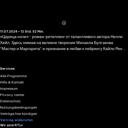
Abonnieren
Mehr
11.07.2024 • 12 Std. 52 Min.
Details
«Царица ночи» - роман-ретеллинг от талантливого автора Нелли
Хейл. Здесь оммаж на великое творение Михаила Булгакова
"Мастер и Маргарита" и признание в любви к пейрингу Кайло Рен +
Рей из новой трилогии "Звездных войн", поданное отчасти в
славянском, отчасти в современном московском сеттинге. Таинство
великой любви, что может победить даже смерть, бал черной луны и
RTL+ useful links.
Services
откровения, сказанные шепотом для царицы ночи - все можно будет
Alle Programme
найти в этой прекрасной книге!
Hilfe & Kontakt
Impressum
Privacy center
Datenschutz
Nutzungsbedingungen
Verträge hier kündigen
Vertrag widerrufen
Wir sind RTL+