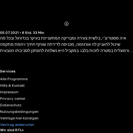
Abonnieren
Mehr
05.07.2021 • 8 Std. 33 Min.
Details
איה מסטריצ´י, בלשית צעירה ומבריקה המתעניינת בעיקר בכדורגל ובכל מה
שיכול להעניק לה אורגזמה, מכניסה לדירתה שותף חתיך ויוזמת מתקפה
הורמונלית במטרה לזכות בלבו. במקביל היא נשלחת להסתנן לסביבתו הטבעית
של איש העולם התחתון, כדי להפילו בפח ויוצאת למשימה מבלי לדעת
שמעסיקיה העלימו ממנה פרט חשוב במתכוון. כשהפרט הזה מצטרף לסוד נעול
בעברה היא מוצאת את עצמה בלבו של משחק מחשבה מסוכן מול החוק והעולם
RTL+ useful links.
Services
התחתון גם יחד. חיי האהבה שלה מקבלים תפנית טרגית כשמסתבר שהשותף
Alle Programme
החתיך בנוי לקשר, אבל לא עם איה, אלא עם שירלי היפה והמעצבנת, וכדי
Hilfe & Kontakt
להשלים את התמו נה נכנס לחייה מחזר חדש, לבורנט חובב צפרדעים המתגורר
Impressum
אצל אמו ומתלבש כמו תאונה. בהדרגה מתברר לאיה ששום דבר אינו כפי שהוא
Privacy center
נראה, לא בתחום הרומנטי ולא בתחום המקצועי. כשלתוך מלחמת המוחות נכנס
Datenschutz
הגורם הרגשי, היא מבינה שיהיה עליה לרדת נמוך מאוד על מנת לעלות מנצחת.
Nutzungsbedingungen
Verträge hier kündigen
Vertrag widerrufen
Wir sind RTL+