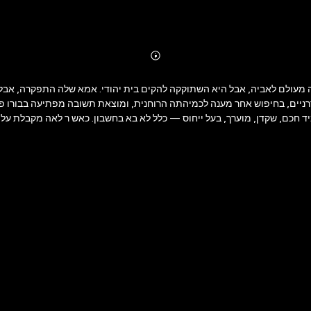
Abonnieren
Mehr
Details
 מעולם לאביה, אבל היא השתוקקה להקים בית יהודי. אמא שלה התפקרה, אבל
רניים, בחיפוש אחר מענה לכמיהתה הרוחנית, ומוצאת תשובה מפתיעה בבורו פ
ד חכם, שקדן, מוערך, בעל ייחוס — כלל לא בא בחשבון. כאש ר לאה מקבלת על
ם אומללים, מסתתר המענה לכמיהותיה. לו משפחתו והקהילה רק ירשו... צמאה