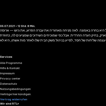
05.07.2021 • 12 Std. 8 Min.
 היא בחרה באמונה. לאה מניחה מאחוריה את עברה הפרוע, את ג'וש — ארוסה
ארק, בחיק העדה החרדית. אבל כפי שמוכיחים השידוכים שמציעים לה, כחוזרת
 עצמה שליחות של חסד, לסייע בניהול משק הבית שלו לאחר מות אשתו, היא לא
 לך נפשי, ספרה האחד־עשר של מחברת רבי המכר הבינלאומיים נעמי רגן, הוא
רומן רווי רגש, שזור הומור ורצוף אהבה.
RTL+ useful links.
Services
Alle Programme
Hilfe & Kontakt
Impressum
Privacy center
Datenschutz
Nutzungsbedingungen
Verträge hier kündigen
Vertrag widerrufen
Wir sind RTL+