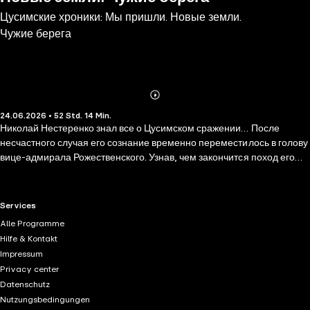
Цусимские хроники: Мы пришли. Новые земли.
Чужие берега
Abonnieren
Mehr
24.06.2026 • 52 Std. 14 Min.
Details
Николай Нестеренко знал все о Цусимском сражении… После
несчастного случая его сознание временно переместилось в голову
вице-адмирала Рожественского. Узнав, чем закончится поход его
эскадры, «первый после Бога» организовал во время перехода и
вынужденных стоянок полноценную и эффективную боевую
подготовку с использованием всех последних достижений военно-
RTL+ useful links.
Services
морской мысли того времени. Обученные экипажи и решительные
Alle Programme
офицеры превратили разношерстное сборище кораблей в грозную
Hilfe & Kontakt
силу, сумевшую за два дня боев круто изменить ход русско-
Impressum
японской войны. Но первый раз Цусима — это только начало…
Privacy center
Пусть все получилось не совсем так, как планировалось, но все же
Datenschutz
действия, предпринятые Рожественским после прорыва эскадры во
Nutzungsbedingungen
Владивосток, оказались успешными. Но этого мало… Тихоокеанский