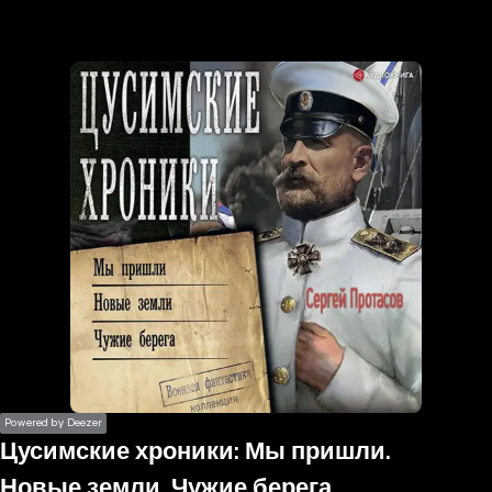
the
h page
 main
nt
the
ibility
ment
Powered by Deezer
Цусимские хроники: Мы пришли.
Новые земли. Чужие берега