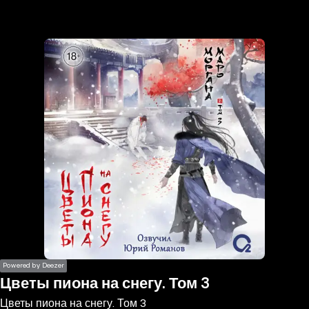
the
h page
 main
nt
the
ibility
ment
Powered by Deezer
Цветы пиона на снегу. Том 3
Цветы пиона на снегу. Том 3