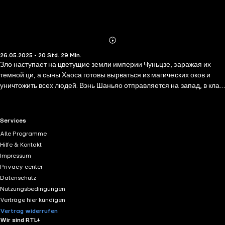
Abonnieren
Mehr
26.05.2025 • 20 Std. 29 Min.
Details
Зло наступает на цветущие земли империи Чуньцзе, заражая их
темной ци, а сыны Хаоса готовы вырваться из магических оков и
уничтожить всех людей. Вэнь Шаньяо отправляется на запад, в клан
Бэйай, где свирепствуют демоны, но он не знает, с кем — и с чем —
ему придется там столкнуться. На кону гораздо больше, чем его
жизнь, а от решений бывшего Короля Бездны теперь зависит само
RTL+ useful links.
Services
существование мира… Третья часть популярной новеллы в жанре
Alle Programme
сянься заставит читателей поволноваться за полюбившихся героев,
Hilfe & Kontakt
ведь автор не собирается играть с ними в поддавки. А бонусная
Impressum
глава «Лисья маска» поведает историю одного из самых
Privacy center
обаятельных персонажей новеллы — загадочного Господина.
Datenschutz
Nutzungsbedingungen
Verträge hier kündigen
Vertrag widerrufen
Wir sind RTL+