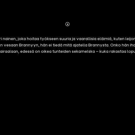
Abonnieren
Mehr
Details
 nainen, joka hoitaa työkseen suuria ja vaarallisia eläimiä, kuten leijo
en vesaan Brannyyn, hän ei tiedä mitä ajatella Brannysta. Onko hän ih
airaalaan, edessä on oikea tunteiden sekamelska – kuka rakastaa lopul
en Mayer Medical Centeriin.