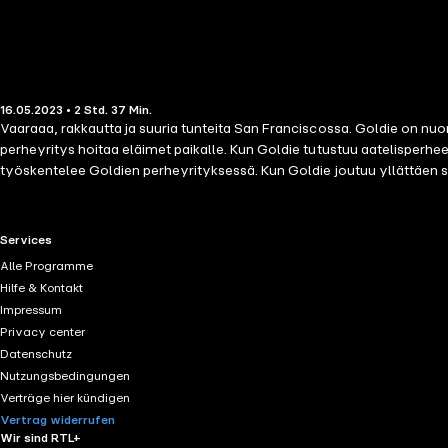
16.05.2023 • 2 Std. 37 Min.
Vaaraaa, rakkautta ja suuria tunteita San Franciscossa. Goldie on nuori
perheyritys hoitaa eläimet paikalle. Kun Goldie tutustuu aatelisperhe
työskentelee Goldien perheyrityksessä. Kun Goldie joutuu yllättäen s
romanttisessa sarjassa, jonka tapahtumat liittyvät sanfranciscolaise
RTL+ useful links.
Services
Alle Programme
Hilfe & Kontakt
Impressum
Privacy center
Datenschutz
Nutzungsbedingungen
Verträge hier kündigen
Vertrag widerrufen
Wir sind RTL+