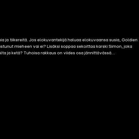
nia ja tiikereitä. Jos elokuvantekijä haluaa elokuvaansa susia, Goldien
astunut mieheen vai ei? Lisäksi soppaa sekoittaa karski Simon, joka
ta ja ketä? Tuhoisa rakkaus on viides osa jännittävässä