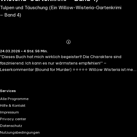
Tulpen und Täuschung (Ein Willow-Wisteria-Gartenkrimi
– Band 4)
Abonnieren
Mehr
24.03.2026 • 4 Std. 56 Min.
Details
"Dieses Buch hat mich wirklich begeistert! Die Charaktere sind
faszinierend. Ich kann es nur wärmstens empfehlen!" –
Leserkommentar (Bound for Murder) ⭐⭐⭐⭐⭐ Willow Wisteria ist mehr
als nur eine gewöhnliche Floristin; sie ist eine brillante
Blumenkünstlerin von Weltrang, die es meisterhaft versteht, Ästhetik
mit persönlicher Note zu verbinden und so jedem Projekt eine
RTL+ useful links.
Services
einzigartige Handschrift zu verleihen. Als Willow eingeladen wird, ihre
Alle Programme
Künste auf dem berühmten Tulpenfestival in Amsterdam zu
Hilfe & Kontakt
präsentieren, findet sie sich plötzlich inmitten eines verzwickten
Impressum
Rätsels um botanischen Verrat wieder. Das Verschwinden einer
Privacy center
wertvollen Tulpenhybride zieht das mysteriöse Verschwinden eines
Datenschutz
Gärtners nach sich. Willow muss sich durch ein Geflecht aus Habgier
Nutzungsbedingungen
und Missgunst kämpfen, um den Fall zu lösen – und das alles,