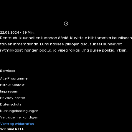
Abonnieren
Mehr
22.02.2024 • 59 Min.
Details
Rentoudu kuunnellen luonnon ääniä. Kuvittele hiihtomatka kauniiseen
talven ihmemaahan. Lumi narisee jalkojen alla, sukset suhisevat
rytmikkäästi hangen päällä, ja viileä raikas ilma puree poskia. Yksin
lumisten mäntyjen keskellä voi todella rentoutua. Tutkimukset ovat
osoittaneet, että luonnon äänet voivat sekä rentouttaa että
stimuloida aivoja. Saga Sounds on sarja miellyttäviä, erilaisia
RTL+ useful links.
Services
äänimaailmoja, joita voi kuunnella, kun haluaa rentoutua, käydä
Alle Programme
nukkumaan tai keskittyä työhönsä. Äänimaailma on suunniteltu
Hilfe & Kontakt
erityisesti luomaan rauhoittavan ympäristön, eli tunnelman, johon
Impressum
voit astua aina, kun haluat.
Privacy center
Datenschutz
Nutzungsbedingungen
Verträge hier kündigen
Vertrag widerrufen
Wir sind RTL+