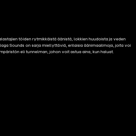
lastajien töiden rytmikkäistä äänistä, lokkien huudoista ja veden
aga Sounds on sarja miellyttäviä, erilaisia äänimaailmoja, joita voi
äristön eli tunnelman, johon voit astua aina, kun haluat.