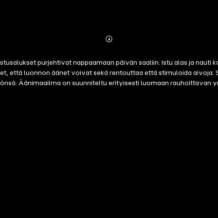
Abonnieren
Mehr
Details
salukset purjehtivat nappaamaan päivän saaliin. Istu alas ja nauti ka
t, että luonnon äänet voivat sekä rentouttaa että stimuloida aivoja. S
nsä. Äänimaailma on suunniteltu erityisesti luomaan rauhoittavan ymp