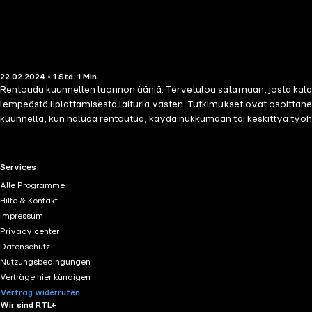
22.02.2024 • 1 Std. 1 Min.
Rentoudu kuunnellen luonnon ääniä. Tervetuloa satamaan, josta kalastu
lempeästä liplattamisesta laituria vasten. Tutkimukset ovat osoittanee
kuunnella, kun haluaa rentoutua, käydä nukkumaan tai keskittyä työhö
RTL+ useful links.
Services
Alle Programme
Hilfe & Kontakt
Impressum
Privacy center
Datenschutz
Nutzungsbedingungen
Verträge hier kündigen
Vertrag widerrufen
Wir sind RTL+