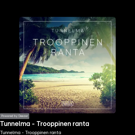
the
h page
 main
nt
the
ibility
ment
Powered by Deezer
Tunnelma - Trooppinen ranta
Tunnelma - Trooppinen ranta