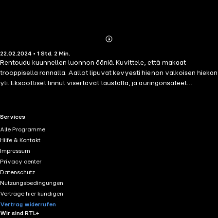
Abonnieren
Mehr
22.02.2024 • 1 Std. 2 Min.
Details
Rentoudu kuunnellen luonnon ääniä. Kuvittele, että makaat
trooppisella rannalla. Aallot lipuvat kevyesti hienon valkoisen hiekan
yli. Eksoottiset linnut visertävät taustalla, ja auringonsäteet
lämmittävät kehoasi. Luet kirjaa, ja sinulle tarjotaan kylmä juoma,
jonka jääpalat kolahtelevat tyydyttävästi lasin laitoihin. Tutkimukset
ovat osoittaneet, että luonnon äänet voivat sekä rentouttaa että
RTL+ useful links.
Services
stimuloida aivoja. Saga Sounds on sarja miellyttäviä, erilaisia
Alle Programme
äänimaailmoja, joita voi kuunnella, kun haluaa rentoutua, käydä
Hilfe & Kontakt
nukkumaan tai keskittyä työhönsä. Äänimaailma on suunniteltu
Impressum
erityisesti luomaan rauhoittavan ympäristön, eli tunnelman, johon
Privacy center
voit astua aina, kun haluat.
Datenschutz
Nutzungsbedingungen
Verträge hier kündigen
Vertrag widerrufen
Wir sind RTL+