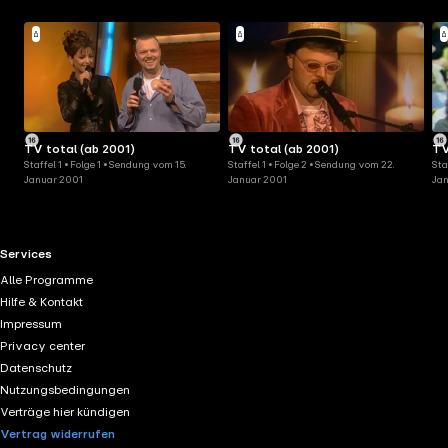
TV total (ab 2001)
TV total (ab 2001)
TV
Staffel 1 • Folge 1 • Sendung vom 15.
Staffel 1 • Folge 2 • Sendung vom 22.
Sta
Januar 2001
Januar 2001
Ja
RTL+ useful links.
Services
Alle Programme
Hilfe & Kontakt
Impressum
Privacy center
Datenschutz
Nutzungsbedingungen
Verträge hier kündigen
Vertrag widerrufen