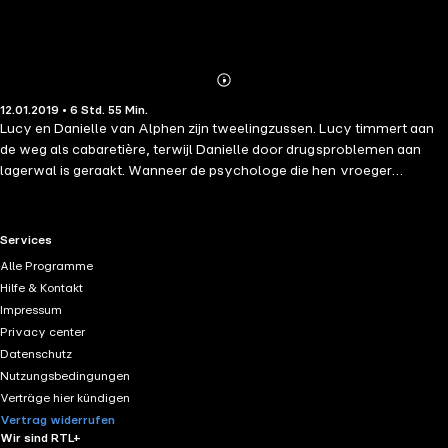
Abonnieren
Mehr
12.01.2019 • 6 Std. 55 Min.
Details
Lucy en Danielle van Alphen zijn tweelingzussen. Lucy timmert aan
de weg als cabaretière, terwijl Danielle door drugsproblemen aan
lagerwal is geraakt. Wanneer de psychologe die hen vroeger
onderzocht plotseling dood wordt gevonden, zijn beide vrouwen
verdacht. Een verborgen verleden komt langzaam tevoorschijn en
stelt hun toch al gespannen relatie verder op de proef. Hoe sterk is de
RTL+ useful links.
Services
zusterliefde als het er echt op aankomt? Tweedracht is een
Alle Programme
spannende roman. Lichtvoetig en toegankelijk geschreven, maar met
Hilfe & Kontakt
een schrijnende ondertoon.
Impressum
Privacy center
Datenschutz
Nutzungsbedingungen
Verträge hier kündigen
Vertrag widerrufen
Wir sind RTL+